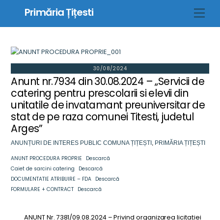
Skip
Primăria Țițesti
Men
to
content
30/08/2024
Anunt nr.7934 din 30.08.2024 – „Servicii de
catering pentru prescolarii si elevii din
unitatile de invatamant preuniversitar de
stat de pe raza comunei Titesti, judetul
Arges”
ANUNȚURI DE INTERES PUBLIC
COMUNA ȚIȚEȘTI
,
PRIMĂRIA ȚIȚEȘTI
ANUNT PROCEDURA PROPRIE
Descarcă
Caiet de sarcini catering
Descarcă
DOCUMENTATIE ATRIBUIRE – FDA
Descarcă
FORMULARE + CONTRACT
Descarcă
ANUNȚ Nr. 7381/09.08.2024 – Privind organizarea licitației