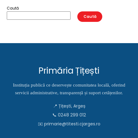
Caută
Caută
Primăria Țițești
Instituția publică ce deservește comunitatea locală, oferind
servicii administrative, transparență și suport cetățenilor.
📍 Țițești, Argeș
📞 0248 299 012
✉️ primarie@titesti.cjarges.ro