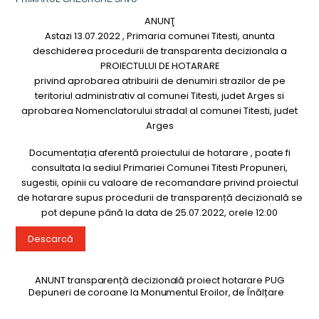
ANUNŢ
Astazi 13.07.2022 , Primaria comunei Titesti, anunta
deschiderea procedurii de transparenta decizionala a
PROIECTULUI DE HOTARARE
privind aprobarea atribuirii de denumiri strazilor de pe
teritoriul administrativ al comunei Titesti, judet Arges si
aprobarea Nomenclatorului stradal al comunei Titesti, judet
Arges
Documentația aferentă proiectului de hotarare , poate fi
consultata la sediul Primariei Comunei Titesti Propuneri,
sugestii, opinii cu valoare de recomandare privind proiectul
de hotarare supus procedurii de transparență decizională se
pot depune până la data de 25.07.2022, orele 12:00
Descarcă
ANUNT transparență decizională proiect hotarare PUG
Depuneri de coroane la Monumentul Eroilor, de Înălțare