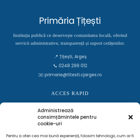
Primăria Țițești
Instituția publică ce deservește comunitatea locală, oferind
servicii administrative, transparență și suport cetățenilor.
📍 Țițești, Argeș
📞 0248 299 012
✉️ primarie@titesti.cjarges.ro
ACCES RAPID
Consiliul Local
Administrează
Monitorul Oficial Local
consimțămintele pentru
cookie-uri
Informații publice
Contact
Pentru a oferi cea mai bună experiență, folosim tehnologii, cum ar fi