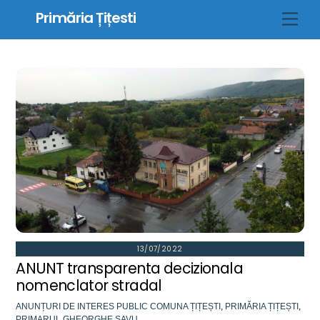
Skip
Primăria Țițesti
Men
to
content
13/07/2022
ANUNT transparenta decizionala
nomenclator stradal
ANUNȚURI DE INTERES PUBLIC
COMUNA ȚIȚEȘTI
,
PRIMĂRIA ȚIȚEȘTI
,
PRIMARUL GHEORGHE SAVU