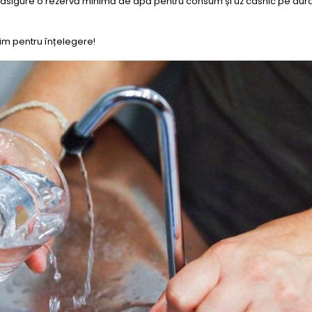
își asigure o rezervă minimă de apă pentru consum și uz casnic pe dur
im pentru înțelegere!