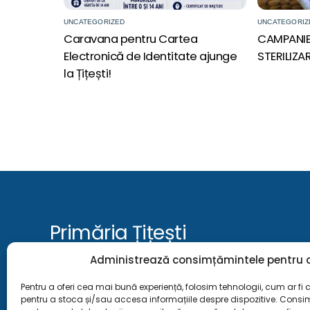
UNCATEGORIZED
UNCATEGORIZ
Caravana pentru Cartea
CAMPANIE
Electronică de Identitate ajunge
STERILIZA
la Țițești!
Primăria Țițești
Administrează consimțămintele pentru c
Instituția publică ce deservește comunitatea locală, oferind s
transparență și suport cetățenilor.
Pentru a oferi cea mai bună experiență, folosim tehnologii, cum ar fi c
pentru a stoca și/sau accesa informațiile despre dispozitive. Cons