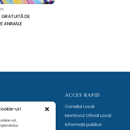
ED
 GRATUITĂ DE
RE ANIMALE
ACCES RAPID
Consiliul Local
ookie-uri
ervicii administrative,
Monitorul Oficial Local
ookie-uri,
Informații publice
imțământul