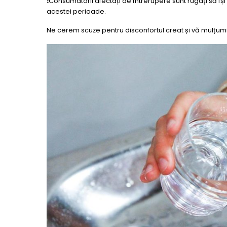
❗️Consumatorii afectați de întrerupere sunt rugați să 
acestei perioade.
Ne cerem scuze pentru disconfortul creat și vă mulțum