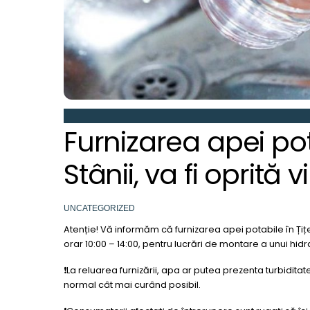
Furnizarea apei pot
Stânii, va fi oprită
UNCATEGORIZED
Atenție! Vă informăm că furnizarea apei potabile în Țițeșt
orar 10:00 – 14:00, pentru lucrări de montare a unui hidr
❗️La reluarea furnizării, apa ar putea prezenta turbiditat
normal cât mai curând posibil.