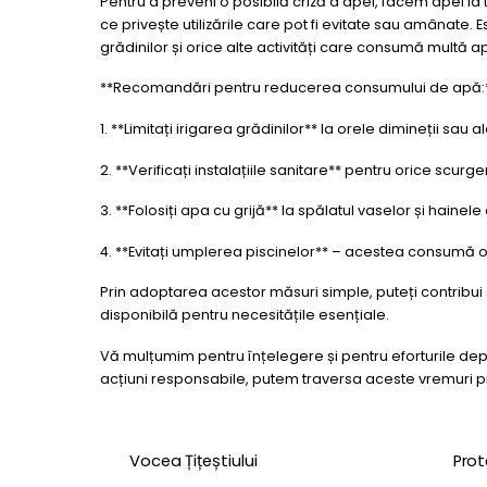
Pentru a preveni o posibilă criză a apei, facem apel la
ce privește utilizările care pot fi evitate sau amânate.
grădinilor și orice alte activități care consumă multă a
**Recomandări pentru reducerea consumului de apă:
1. **Limitați irigarea grădinilor** la orele dimineții sau
2. **Verificați instalațiile sanitare** pentru orice scurge
3. **Folosiți apa cu grijă** la spălatul vaselor și haine
4. **Evitați umplerea piscinelor** – acestea consumă o
Prin adoptarea acestor măsuri simple, puteți contribu
disponibilă pentru necesitățile esențiale.
Vă mulțumim pentru înțelegere și pentru eforturile de
acțiuni responsabile, putem traversa aceste vremuri
Vocea Țițeștiului
Prot