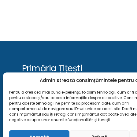
Primăria Țițești
Administrează consimțămintele pentru c
Instituția publică ce deservește comunitatea locală, oferind s
transparență și suport cetățenilor.
Pentru a oferi cea mai bună experiență, folosim tehnologii, cum ar fi c
pentru a stoca și/sau accesa informațiile despre dispozitive. Cons
📍 Țițești, Argeș
pentru aceste tehnologii ne permite să procesăm date, cum ar fi
comportamentul de navigare sau ID-uri unice pe acest site. Dacă nu 
📞 0248 299 012
consimțământul sau îți retragi consimțământul dat poate avea afe
negative asupra unor anumite funcționalități și funcții.
✉️ primarie@titesti.cjarges.ro