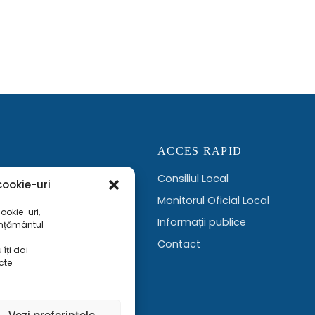
ACCES RAPID
Consiliul Local
ookie-uri
ervicii administrative,
Monitorul Oficial Local
ookie-uri,
Informații publice
imțământul
Contact
îți dai
cte