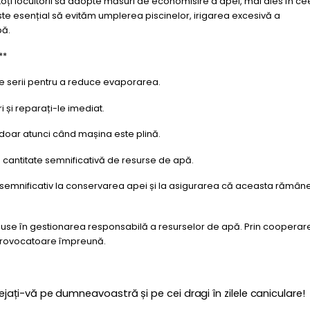
 toți locuitorii să adopte măsuri de economisire a apei, mai ales în c
 Este esențial să evităm umplerea piscinelor, irigarea excesivă a
pă.
**
 ale serii pentru a reduce evaporarea.
ri și reparați-le imediat.
le doar atunci când mașina este plină.
 cantitate semnificativă de resurse de apă.
i semnificativ la conservarea apei și la asigurarea că aceasta rămân
puse în gestionarea responsabilă a resurselor de apă. Prin cooperare
 provocatoare împreună.
ejați-vă pe dumneavoastră și pe cei dragi în zilele caniculare!