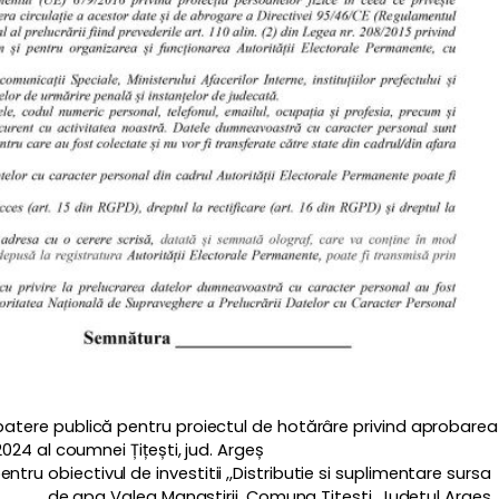
ezbatere publică pentru proiectul de hotărâre privind aprobarea
 2024 al coumnei Țițești, jud. Argeș
ntru obiectivul de investitii ,,Distributie si suplimentare sursa
de apa Valea Manastirii, Comuna Titesti, Judetul Arges