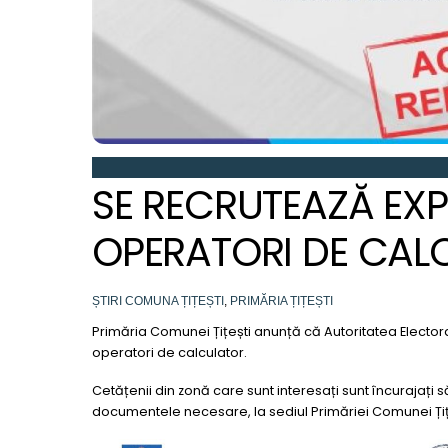
SE RECRUTEAZĂ EXPE
OPERATORI DE CAL
ȘTIRI
COMUNA ȚIȚEȘTI
,
PRIMĂRIA ȚIȚEȘTI
Primăria Comunei Țițești anunță că Autoritatea Elector
operatori de calculator.
Cetățenii din zonă care sunt interesați sunt încurajați
documentele necesare, la sediul Primăriei Comunei Țiț