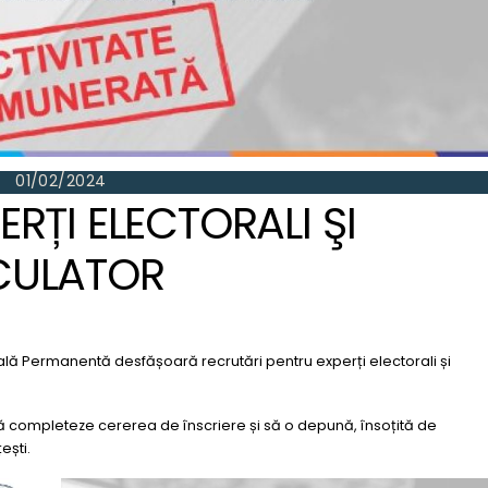
01/02/2024
RȚI ELECTORALI ŞI
CULATOR
ală Permanentă desfășoară recrutări pentru experți electorali și
 să completeze cererea de înscriere și să o depună, însoțită de
ești.