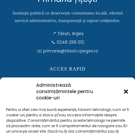
Instituția publică ce deservește comunitatea locală, oferind
servicii administrative, transparență și suport cetățenilor.
📍 Țițești, Argeș
📞 0248 299 012
✉️ primarie@titesti.cjarges.ro
ACCES RAPID
Consiliul Local
Administrează
Monitorul Oficial Local
consimțămintele pentru
cookie-uri
Informații publice
Contact
Pentru a oferi cea mai bună experiență, folosim tehnologii, cum ar fi
cookie-uri, pentru a stoca și/sau accesa informațiile despre
dispozitive. Consimțământul pentru aceste tehnologii ne permite
să procesăm date, cum ar fi comportamentul de navigare sau ID-
INFORMAȚII LEGALE
uri unice pe acest site. Dacă nu îți dai consimțământul sau îți