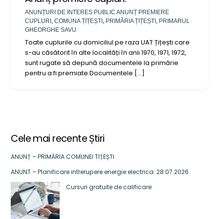
ANUNȚURI DE INTERES PUBLIC
ANUNȚ PREMIERE
CUPLURI
,
COMUNA ȚIȚEȘTI
,
PRIMĂRIA ȚIȚEȘTI
,
PRIMARUL
GHEORGHE SAVU
Toate cuplurile cu domiciliul pe raza UAT Țițești care
s-au căsătorit în alte localități în anii 1970, 1971, 1972,
sunt rugate să depună documentele la primărie
pentru a fi premiate.Documentele […]
Cele mai recente Știri
ANUNȚ – PRIMĂRIA COMUNEI TIȚEȘTI
ANUNT – Planificare intrerupere energie electrica: 28.07.2026
Cursuri gratuite de calificare