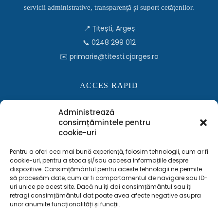
servicii administrative, transparență și suport cetățenilor.
📍 Țițești, Argeș
📞 0248 299 012
✉️ primarie@titesti.cjarges.ro
ACCES RAPID
Consiliul Local
Administrează
Monitorul Oficial Local
consimțămintele pentru
cookie-uri
Informații publice
Contact
Pentru a oferi cea mai bună experiență, folosim tehnologii, cum ar fi
cookie-uri, pentru a stoca și/sau accesa informațiile despre
dispozitive. Consimțământul pentru aceste tehnologii ne permite
să procesăm date, cum ar fi comportamentul de navigare sau ID-
INFORMAȚII LEGALE
uri unice pe acest site. Dacă nu îți dai consimțământul sau îți
retragi consimțământul dat poate avea afecte negative asupra
Politica de confidențialitate
unor anumite funcționalități și funcții.
Politica cookies