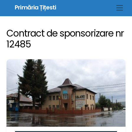
Skip
Primăria Țițesti
Men
to
content
Contract de sponsorizare nr
12485